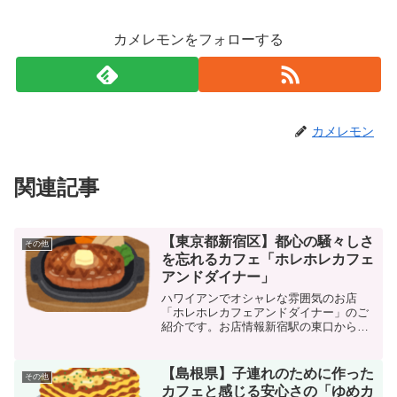
カメレモンをフォローする
カメレモン
関連記事
【東京都新宿区】都心の騒々しさ
その他
を忘れるカフェ「ホレホレカフェ
アンドダイナー」
ハワイアンでオシャレな雰囲気のお店
「ホレホレカフェアンドダイナー」のご
紹介です。お店情報新宿駅の東口から徒
歩3分です。東口の地上に出て、アルタの
左側にある道路を歩くとヤマダ電機があ
り、その手前で左折するとすぐにありま
【島根県】子連れのために作った
その他
す。外に看板が出ていてガ...
カフェと感じる安心さの「ゆめカ